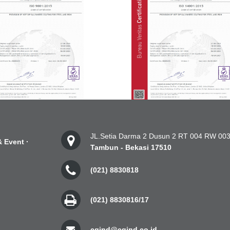
JL.Setia Darma 2 Dusun 2 RT 004 RW 003
 Event
·
Tambun - Bekasi 17510
(021) 8830818
(021) 8830816/17
cgind@cgind.co.id