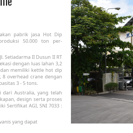
ile
akan pabrik jasa Hot Dip
 produksi 50.000 ton per-
Jl. Setiadarma II Dusun II RT
kasi dengan luas lahan 3,2
 dan memiliki kettle hot dip
r, 8 overhead crane dengan
asitas 3 - 5 tons.
ari Australia, yang telah
apan, design serta proses
i Sertifikat AGI, SNI 7033 :
vanis yang dapat