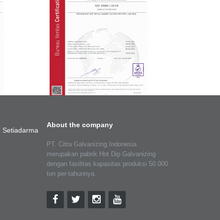
About the company
 Setiadarma
PT. Citra Galvanizing Indonesia
merupakan pabrik Hot Dip Galvanizing
dengan fasilitas kapasitas produksi 50.000
ton per-tahunnya.